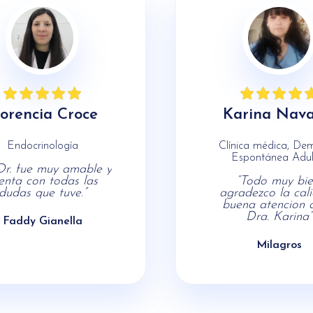
lorencia Croce
Karina Nava
Endocrinología
Clínica médica, D
Espontánea Adul
Dr. fue muy amable y
enta con todas las
“Todo muy bie
dudas que tuve.”
agradezco la cali
buena atencion 
Dra. Karina”
Faddy Gianella
Milagros