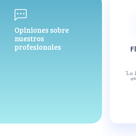
Opiniones sobre
nuestros
profesionales
F
“La 
at