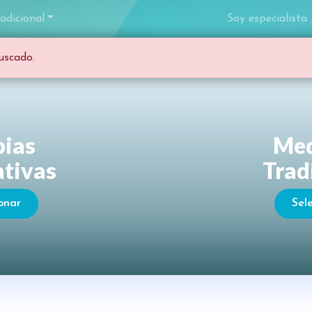
adicional
Soy especialista
uscado.
pias
Med
ativas
Trad
onar
Sel