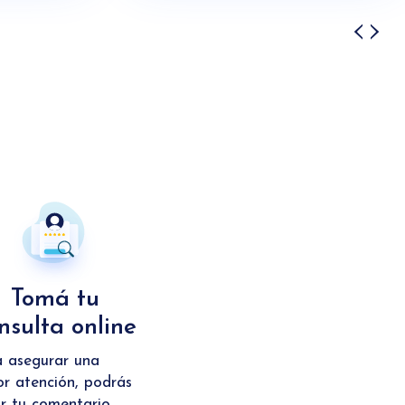
‹
›
Tomá tu
nsulta online
a asegurar una
r atención, podrás
r tu comentario