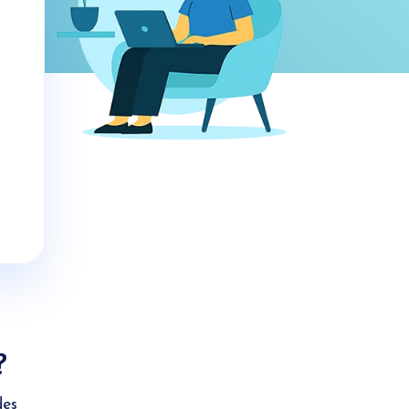
?
des