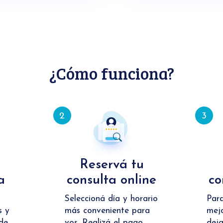
¿Cómo funciona?
2
3
Reservá tu
a
consulta online
co
Seleccioná día y horario
Par
s y
más conveniente para
mejo
de
vos. Realizá el pago
deja