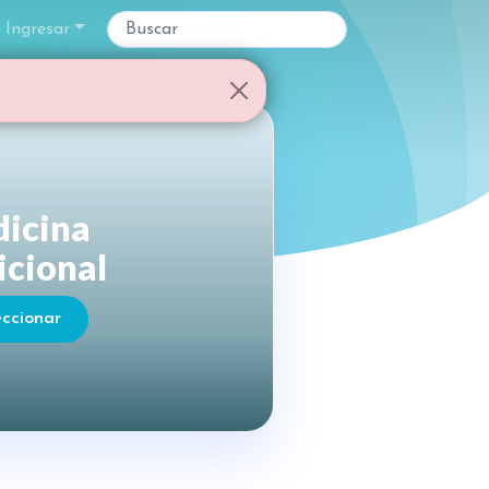
Ingresar
icina
icional
eccionar