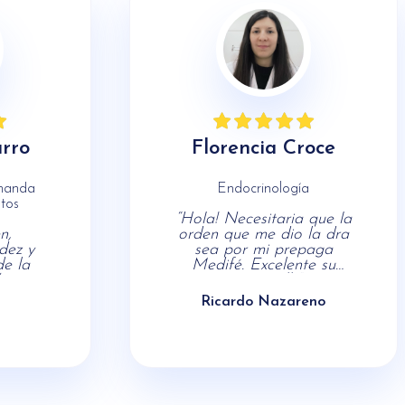
rro
Florencia Croce
emanda
Endocrinología
tos
“Hola! Necesitaria que la
n,
orden que me dio la dra
dez y
sea por mi prepaga
de la
Medifé. Excelente su
atención!! ”
Ricardo Nazareno