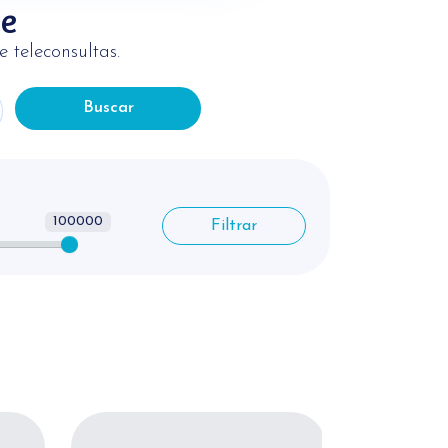
ne
 teleconsultas.
Buscar
100000
Filtrar