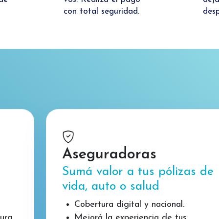
con total seguridad.
desp
Aseguradoras
Sumá valor a tus pólizas de
vida, auto o salud
Cobertura digital y nacional.
tura
Mejorá la experiencia de tus