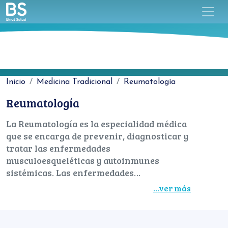
Inicio
Medicina Tradicional
Reumatología
Reumatología
La Reumatología es la especialidad médica
que se encarga de prevenir, diagnosticar y
tratar las enfermedades
musculoesqueléticas y autoinmunes
sistémicas. Las enfermedades
musculoesqueléticas afectan a huesos,
...ver más
músculos y articulaciones, así como a los
tejidos que los rodean, pudiendo producir
dolor, inflamación, rigidez, limitación de
Tipo de Medicina