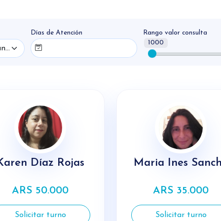
rofesionales disponibles para confirmar sus horarios.
Días de Atención
Rango valor consulta
1000
 se ajuste a tus necesidades y reserva tu turno.
Demanda Espontánea Adultos
Karen Díaz Rojas
Maria Ines Sanc
ARS 50.000
ARS 35.000
Solicitar turno
Solicitar turno