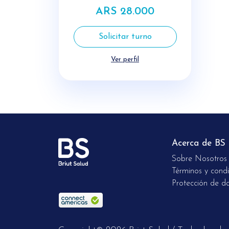
ARS 28.000
Solicitar turno
Ver perfil
Acerca de BS
Sobre Nosotros
Términos y condi
Protección de d