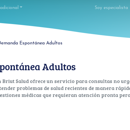
adicional
Soy especialista
Demanda Espontánea Adultos
pontánea Adultos
Briut Salud ofrece un servicio para consultas no ur
ender problemas de salud recientes de manera rápida 
uestiones médicas que requieran atención pronta per
 encontrar un turno en el corto plazo, sigue estos paso
 de atención" para seleccionar el día actual o el más cer