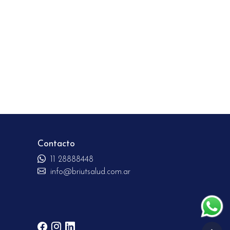
Contacto
11 28888448
info@briutsalud.com.ar