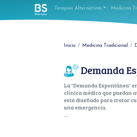
Terapias Alternativas
Medicina Tr
Inicio
Medicina Tradicional
Demanda Es
La "Demanda Espontánea" en 
clínica médica que puedan at
está diseñado para tratar c
una emergencia.
Para utilizar este servicio y
1- Utiliza el filtro de "días