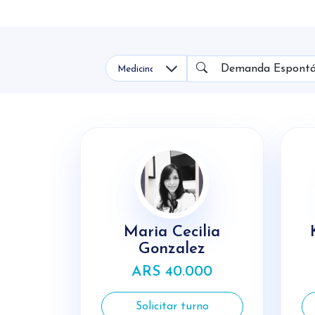
2- Visita el perfil de los p
Tipo de Medicina
Nombre
3- Elige el horario que mejor
Maria Cecilia
Gonzalez
ARS 40.000
Solicitar turno