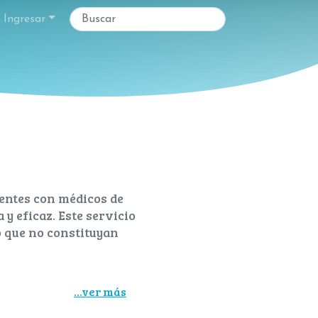
Ingresar
gentes con médicos de
y eficaz. Este servicio
o que no constituyan
s:
...ver más
cano disponible.