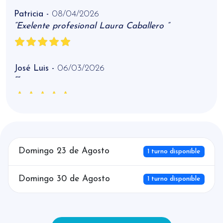
Patricia -
08/04/2026
“Exelente profesional Laura Caballero ”
José Luis -
06/03/2026
“”
Ann -
26/01/2026
“Excelente profesional. Su escucha, empatia y
paciencia.”
Domingo 23 de Agosto
1 turno disponible
Domingo 30 de Agosto
1 turno disponible
José Luis -
28/12/2025
“Buena atención y buena puntualidad”