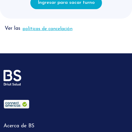
Ingresar para sacar turno
Andrea Laura -
08/12/2025
“La Dra tiene una formación de excelencia. Es de
esas doctoras que uno siempre quiere encontrar.
Ver las
políticas de cancelación
Además es tan agradable y está dotada del don
de la comprensión. ”
Sandra -
17/11/2025
“Excelente profesional ”
José Luis -
06/11/2025
“”
Acerca de BS
José Luis -
09/09/2025