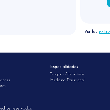
Viernes 21
Sábado 22
Ver las
políti
Lunes 24 
Martes 25
Miércoles
Especialidades
Terapias Alternativas
Jueves 27
ciones
Medicina Tradicional
atos
Viernes 2
Sábado 29
echos reservados