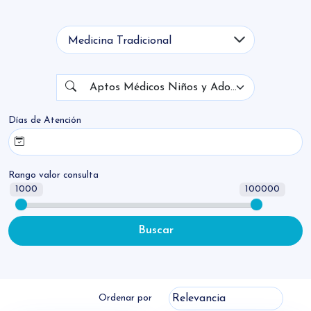
institucionales tales como escuelas, clubes,
Tipo de Medicina
etc. Para este tipo de certificados, en
algunos casos, se puede solicitar por parte
del médico una segunda consulta.
Nombre
Aptos Médicos Niños y Adolescentes
Días de Atención
Rango valor consulta
1000
100000
Buscar
Ordenar por