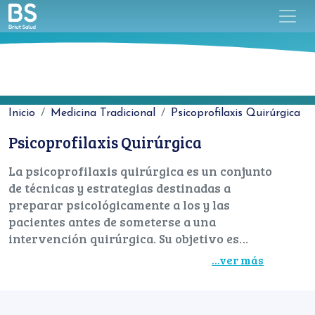
Inicio
Medicina Tradicional
Psicoprofilaxis Quirúrgica
Psicoprofilaxis Quirúrgica
La psicoprofilaxis quirúrgica es un conjunto
de técnicas y estrategias destinadas a
preparar psicológicamente a los y las
pacientes antes de someterse a una
intervención quirúrgica. Su objetivo es
reducir la ansiedad, mejorar la comprensión
...ver más
del procedimiento y facilitar la
recuperación postoperatoria. Reservá una
consulta online sin demoras.
Tipo de Medicina