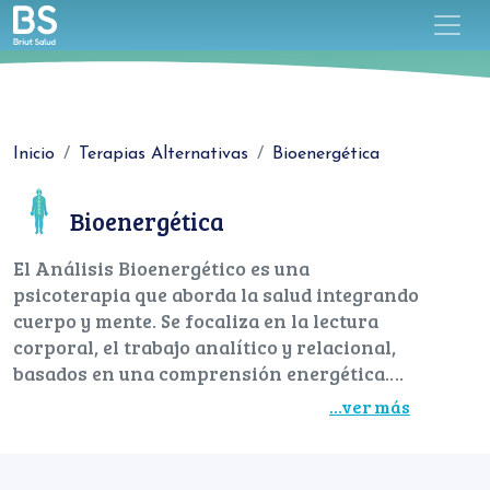
Inicio
Terapias Alternativas
Bioenergética
Bioenergética
El Análisis Bioenergético es una
psicoterapia que aborda la salud integrando
cuerpo y mente. Se focaliza en la lectura
corporal, el trabajo analítico y relacional,
basados en una comprensión energética.
Las sesiones se desarrollan mediante un
...ver más
proceso conjunto entre el terapeuta y el
consultante, en donde se desenlazan
diferentes tipos de interacciones. Esta
Tipo de Medicina