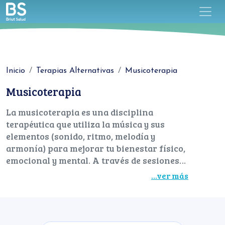
Inicio
Terapias Alternativas
Musicoterapia
Musicoterapia
La musicoterapia es una disciplina
terapéutica que utiliza la música y sus
elementos (sonido, ritmo, melodía y
armonía) para mejorar tu bienestar físico,
emocional y mental. A través de sesiones
personalizadas con profesionales expertos,
...ver más
la musicoterapia puede ayudarte a reducir el
estrés, aliviar la ansiedad, mejorar la
comunicación, potenciar la memoria y
Tipo de Medicina
favorecer tu recuperación en diferentes